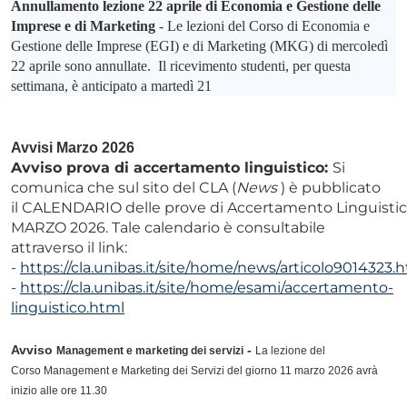
Annullamento lezione 22 aprile di Economia e Gestione delle
Imprese e di Marketing
- Le lezioni del Corso di Economia e
Gestione delle Imprese (EGI) e di Marketing (MKG) di mercoledì
22 aprile sono annullate.
Il ricevimento studenti, per questa
settimana, è anticipato a martedì 21
Avvisi Marzo 2026
Av
vi
so prova di accertamento linguistico:
Si
comunica che sul sito del CLA (
News
) è pubblicato
il CALENDARIO delle prove di Accertamento Linguistic
MARZO 2026. Tale calendario è consultabile
attraverso il link:
-
https://cla.unibas.it/site/home/news/articolo9014323.
-
https://cla.unibas.it/site/home/esami/accertamento-
linguistico.html
Av
vi
so
-
Management e marketing dei servizi
La lezione del
Corso
Management e Marketing dei Servizi del giorno 11 marzo 2026 avrà
inizio alle ore 11.30