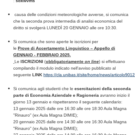
:
sdkwvms
causa delle condizioni meteorologiche avverse, si comunica
che la seconda prova intermedia di analisi economica del
diritto si svolgerà LUNEDÌ 20 GENNAIO alle ore 10:30.
Si comunica che sono aperte le iscrizioni per
le
Prove di Accertamento Linguistico – Appello di
GENNAIO - FEBBRAIO 2025.
Le
ISCRIZIONI
(
obbligatoriamente
on line
) si effettuano
compilando il modulo indicato nell'avviso pubblicato al
seguente
LINK
https://cla.unibas.it/site/home/news/articolo901
Si comunica agli studenti che le
esercitazioni della seconda
parte di Economia Aziendale e Ragioneria
avranno inizio il
giorno 13 gennaio e rispetteranno il seguente calendario:
13 gennaio 2025 dalle ore 16:30 alle ore 18:30 Aula Magna
"Rinauro" (ex Aula Magna DIMIE);
20 gennaio 2025 dalle ore 14:30 alle ore 16:30 Aula Magna
"Rinauro" (ex Aula Magna DIMIE);
27 gennaio 2025 dalle ore 14:30 alle ore 16:30 Aula Magna