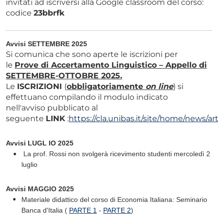
invitati ad iscriversi alla Google classroom del corso:
codice
23bbrfk
Avvisi SETTEMBRE 2025
Si comunica che sono aperte le iscrizioni per
le
Prove di Accertamento Linguistico – Appello di
SETTEMBRE-OTTOBRE 2025.
Le
ISCRIZIONI
(
obbligatoriamente
on line
) si
effettuano compilando il modulo indicato
nell'avviso pubblicato al
seguente
LINK
:
https://cla.unibas.it/site/home/news/a
Avvisi LUGL IO 2025
La prof. Rossi non svolgerà ricevimento studenti mercoledì 2
luglio
Avvisi MAGGIO 2025
Materiale didattico del corso di Economia Italiana: Seminario
Banca d'Italia (
PARTE 1
-
PARTE 2
)