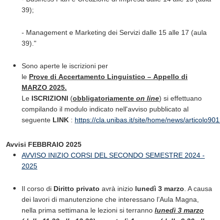
39);
- Management e Marketing dei Servizi dalle 15 alle 17 (aula
39)."
Sono aperte le iscrizioni per
le
Prove di Accertamento Linguistico – Appello di
MARZO 2025.
Le
ISCRIZIONI
(
obbligatoriamente
on line
) si effettuano
compilando il modulo indicato nell'avviso pubblicato al
seguente
LINK
:
https://cla.unibas.it/site/home/news/articolo90
Avvisi FEBBRAIO 2025
AVVISO INIZIO CORSI DEL SECONDO SEMESTRE 2024 -
2025
Il corso di
Diritto privato
avrà inizio
lunedì 3 marzo
. A causa
dei lavori di manutenzione che interessano l’Aula Magna,
nella prima settimana le lezioni si terranno
lunedì 3 marzo