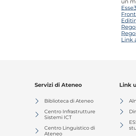
un mi
Esse
Front
Editi
Regol
Rego
Link 
Servizi di Ateneo
Link u
Biblioteca di Ateneo
Al
Centro Infrastrutture
Dir
Sistemi ICT
ESS
Centro Linguistico di
st
Ateneo