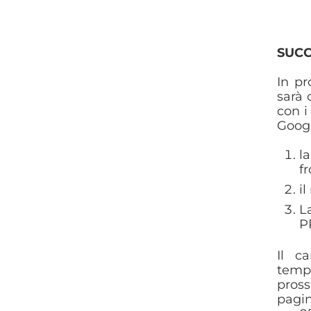
SUCC
In pr
sarà 
con i
Googl
l
fr
i
L
P
Il c
tempi
pross
pagin