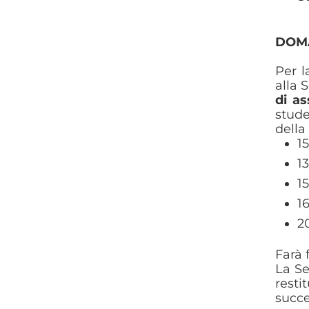
DOMA
Per l
alla 
di as
stude
della
1
1
1
1
2
Farà 
La Se
resti
succe