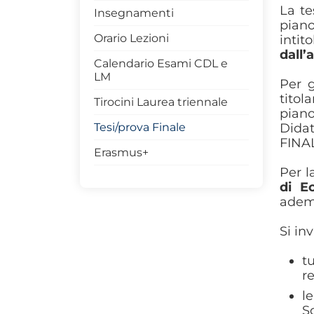
La te
Insegnamenti
piano
Orario Lezioni
inti
dall’
Calendario Esami CDL e
LM
Per g
titol
Tirocini Laurea triennale
piano
Tesi/prova Finale
Dida
FINA
Erasmus+
Per l
di E
adem
Si in
t
re
l
S