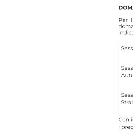
DOMA
Per 
doma
indic
Sess
Sess
Aut
Sess
Stra
Con i
i pre