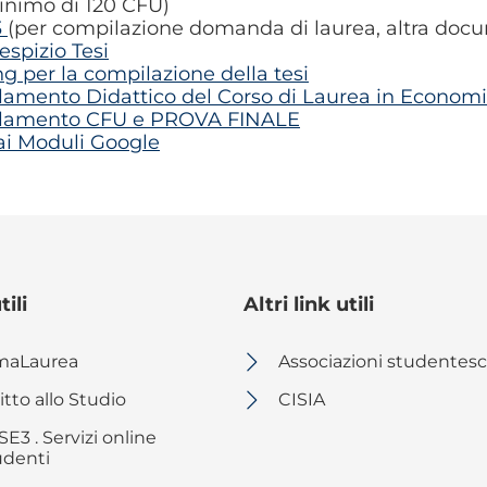
nimo di 120 CFU)
3
(per compilazione domanda di laurea, altra docu
espizio Tesi
ng per la compilazione della tesi
amento Didattico del Corso di Laurea in Economi
lamento CFU e PROVA FINALE
ai Moduli Google
tili
Altri link utili
maLaurea
Associazioni studentes
itto allo Studio
CISIA
E3 . Servizi online
udenti