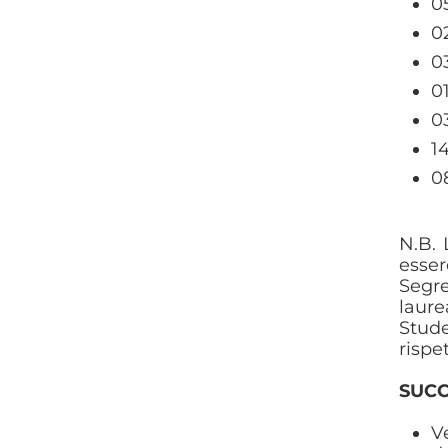
0
0
0
0
0
1
0
N.B. 
esser
Segr
laure
Stude
rispe
SUCC
V