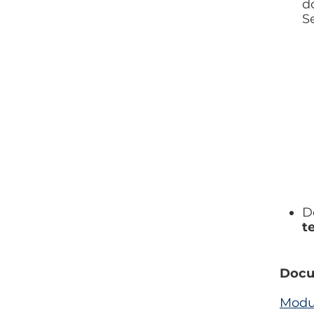
d
S
D
t
Docum
Modul